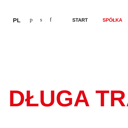
PL
START
SPÓŁKA
DŁUGA T