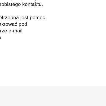
sobistego kontaktu.
otrzebna jest pomoc,
aktować pod
ze e-mail
e