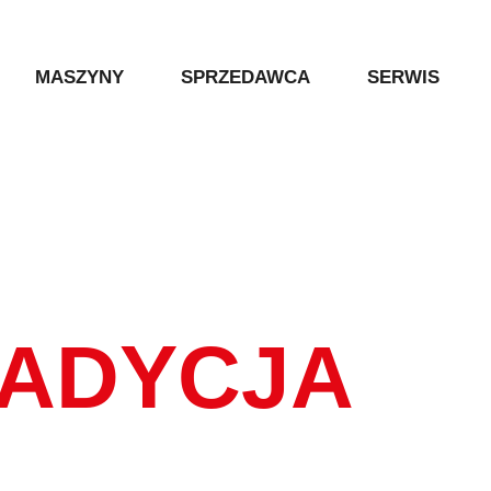
MASZYNY
SPRZEDAWCA
SERWIS
frezarka naddatku obrzeża
Wszystkie maszyny
Maszyna do elementów krz
Okleiniarka przelotowa
RADYCJA
Okleiniarka uniwersalna