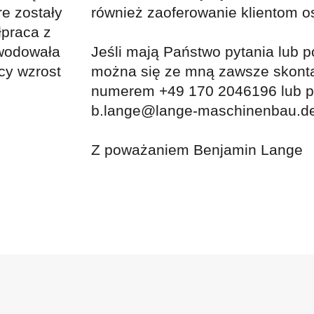
re zostały
również zaoferowanie klientom o
praca z
owodowała
Jeśli mają Państwo pytania lub p
ący wzrost
można się ze mną zawsze skont
numerem +49 170 2046196 lub pr
b.lange@lange-maschinenbau.d
Z poważaniem Benjamin Lange