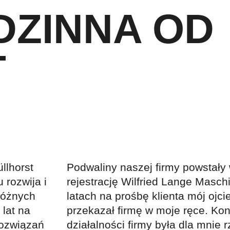
DZINNA OD
T
llhorst
Podwaliny naszej firmy powstały
 rozwija i
rejestrację Wilfried Lange Masc
różnych
latach na prośbę klienta mój ojci
lat na
przekazał firmę w moje ręce. Ko
rozwiązań
działalności firmy była dla mnie 