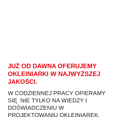
Również w razie pojawienia się
problemów jesteśmy szybko
dostęni. Nasz serwis obsłuży
uruchomienia, szkolenia i nie tylko.
NASZ SERWIS
JUŻ OD DAWNA OFERUJEMY
OKLEINIARKI W NAJWYŻSZEJ
JAKOŚCI.
W CODZIENNEJ PRACY OPIERAMY
SIĘ NIE TYLKO NA WIEDZY I
DOŚWIADCZENIU W
PROJEKTOWANIU OKLEINIAREK,