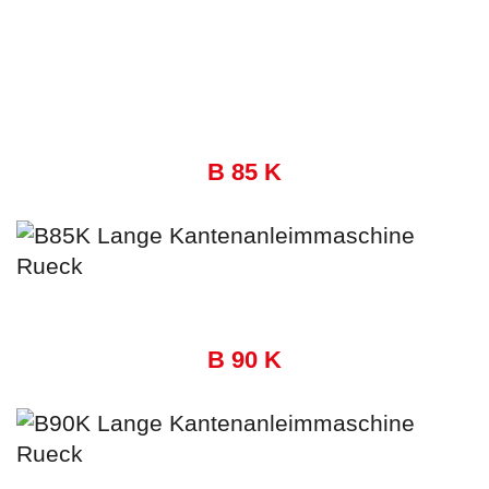
B 85 K
B 90 K