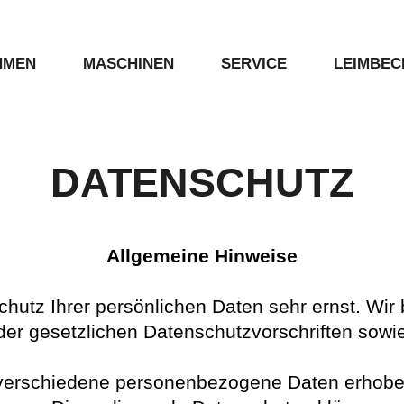
HMEN
MASCHINEN
SERVICE
LEIMBEC
Kantenanleimmasc
Alle Maschinen
Wartung
DATENSCHUTZ
Gebrauchtmaschinen
Formteil-Kantenan
Ersatzteilservice
Formteilbearbeitu
Allgemeine Hinweise
Finanzierung
Kantenfräsen
chutz Ihrer persönlichen Daten sehr ernst. W
der gesetzlichen Datenschutzvorschriften sowi
Reinigungsstation
verschiedene personenbezogene Daten erhobe
Kundenstimmen