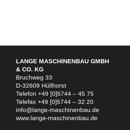
Dünn- und Dickkantenmaterial von 0,4 – 3
mm.
Details
Formteil-Kantenanleimmaschine B580K
Formteil-Kantenanleimmaschine mit
Direktleimangabe an das Kantenmaterial für
Dünn- und Dickkantenmaterial von 0,4-3 mm.
LANGE MASCHINENBAU GMBH
Details
& CO. KG
Bruchweg 33
D-32609 Hüllhorst
Telefon
+49 [0]5744 – 45 75
Telefax +49 [0]5744 – 32 20
info@lange-maschinenbau.de
www.lange-maschinenbau.de