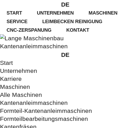
DE
START
UNTERNEHMEN
MASCHINEN
SERVICE
LEIMBECKEN REINIGUNG
CNC-ZERSPANUNG
KONTAKT
Kantenanleimmaschinen
Karriere
Alle Maschinen
DE
Wartung
Gebrauchtmaschi
Start
CNC-Frästeile
Unternehmen
Ersatzteilservice
Karriere
CNC-Drehteile
Maschinen
Finanzierung
Alle Maschinen
Kantenanleimmaschinen
Formteil-Kantenanleimmaschinen
Formteilbearbeitungsmaschinen
Kundenstimmen
Kantenfräsen